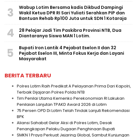
Wabup Lotim Bersama kadis Dikbud Dampingi
3
Wakil Ketua DPR RI Sari Yuliati Serahkan PIP dan
Bantuan Rehab Rp100 Juta untuk SDN 1 Kotaraja
4
28 Pelajar Jadi Tim Paskibra Provinsi NTB, Dua
Diantaranya Siswa MAN 1 Lotim.
Bupati Iron Lantik 4 Pejabat Eselon II dan 32
5
Pejabat Eselon III, Minta Fokus Kerja dan Layani
Masyarakat
BERITA TERBARU
Polres Lotim Raih Predikat A Pelayanan Prima Dari Kapolri,
Terbaik Dijajaran Polres Polda NTB
Tim Penilai Utama Kemenko Perekonomian RI Lakukan
Penilaian Lanjutan TPAKD Award 2026 di Lotim
75 Persen OPD Di Lotim Telah Tindak Lanjuti Rekomendasi
BPK
Aliansi Sahabat Gelar Aksi di Polres Lotim, Desak
Penangkapan Pelaku Dugaan Penghinaan Bupati
SMKN 1 Praya Perkuat Jejaring Global, Sambut Kunjungan