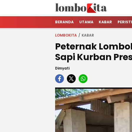
LOMBOKita
Media Berita Online dari Lombok
BERANDA
UTAMA
KABAR
PERIST
LOMBOKITA
KABAR
Peternak Lombok
Sapi Kurban Pre
Dimyati