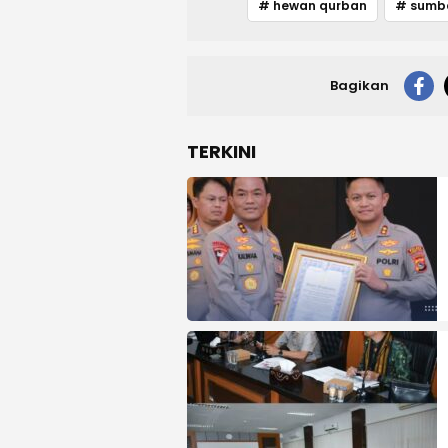
# hewan qurban
Bagikan
TERKINI