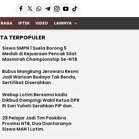
 RAGA
IPTEK
VIDEO
LAINNYA
ITA TERPOPULER
Siswa SMPN 1 Suela Borong 5
Medali di Kejuaraan Pencak Silat
Masmirah Championship Se-NTB
Bubus Mangkung Jerowaru Resmi
Jadi Warisan Budaya Tak Benda,
Sertifikat Diserahkan
Kemendikbud RI
Wabup Lotim Bersama kadis
Dikbud Dampingi Wakil Ketua DPR
RI Sari Yuliati Serahkan PIP dan
Bantuan Rehab Rp100 Juta untuk
SDN 1 Kotaraja
28 Pelajar Jadi Tim Paskibra
Provinsi NTB, Dua Diantaranya
Siswa MAN 1 Lotim.