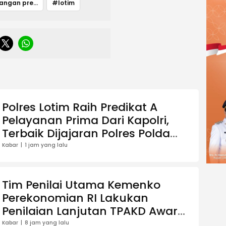
# sumbangan presiden
#lotim
Polres Lotim Raih Predikat A
Pelayanan Prima Dari Kapolri,
Terbaik Dijajaran Polres Polda
NTB
Kabar
1 jam yang lalu
Tim Penilai Utama Kemenko
Perekonomian RI Lakukan
Penilaian Lanjutan TPAKD Award
2026 di Lotim
Kabar
8 jam yang lalu