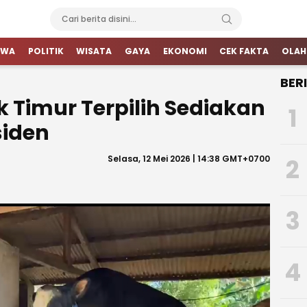
IWA
POLITIK
WISATA
GAYA
EKONOMI
CEK FAKTA
OLAH
BER
 Timur Terpilih Sediakan
1
siden
Selasa, 12 Mei 2026 | 14:38 GMT+0700
2
3
4