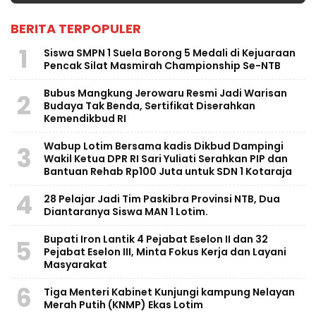
BERITA TERPOPULER
1
Siswa SMPN 1 Suela Borong 5 Medali di Kejuaraan
Pencak Silat Masmirah Championship Se-NTB
Bubus Mangkung Jerowaru Resmi Jadi Warisan
2
Budaya Tak Benda, Sertifikat Diserahkan
Kemendikbud RI
Wabup Lotim Bersama kadis Dikbud Dampingi
3
Wakil Ketua DPR RI Sari Yuliati Serahkan PIP dan
Bantuan Rehab Rp100 Juta untuk SDN 1 Kotaraja
4
28 Pelajar Jadi Tim Paskibra Provinsi NTB, Dua
Diantaranya Siswa MAN 1 Lotim.
Bupati Iron Lantik 4 Pejabat Eselon II dan 32
5
Pejabat Eselon III, Minta Fokus Kerja dan Layani
Masyarakat
6
Tiga Menteri Kabinet Kunjungi kampung Nelayan
Merah Putih (KNMP) Ekas Lotim