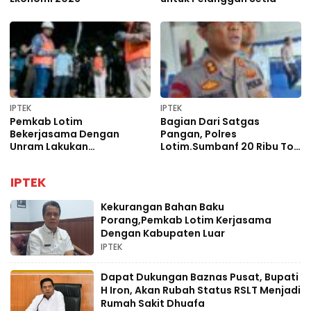
IPTEK
IPTEK
Pemkab Lotim
Bagian Dari Satgas
Bekerjasama Dengan
Pangan, Polres
Unram Lakukan
Lotim.Sumbanf 20 Ribu Ton
Pengembangan dan Riset
Jagung
Rumput Laut
IPTEK
Kekurangan Bahan Baku
Porang,Pemkab Lotim Kerjasama
Dengan Kabupaten Luar
IPTEK
Dapat Dukungan Baznas Pusat, Bupati
H Iron, Akan Rubah Status RSLT Menjadi
Rumah Sakit Dhuafa