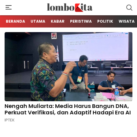
Media Berita Online dari Lombok
LOMBOKita
BERANDA
UTAMA
KABAR
PERISTIWA
POLITIK
WISATA
Nengah Muliarta: Media Harus Bangun DNA,
Perkuat Verifikasi, dan Adaptif Hadapi Era AI
IPTEK