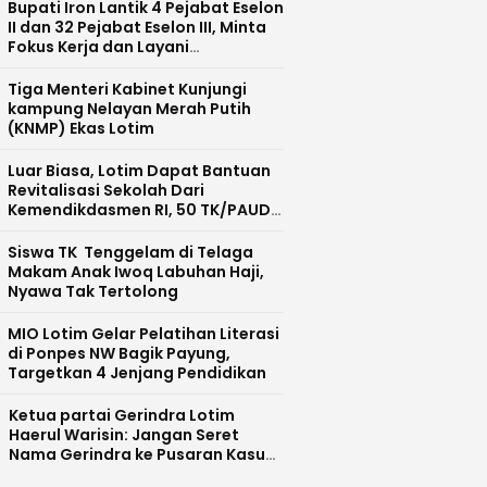
Bupati Iron Lantik 4 Pejabat Eselon
II dan 32 Pejabat Eselon III, Minta
Fokus Kerja dan Layani
Masyarakat
Tiga Menteri Kabinet Kunjungi
kampung Nelayan Merah Putih
(KNMP) Ekas Lotim
Luar Biasa, Lotim Dapat Bantuan
Revitalisasi Sekolah Dari
Kemendikdasmen RI, 50 TK/PAUD
Masuk Tahap 1 dan 2
Siswa TK Tenggelam di Telaga
Makam Anak Iwoq Labuhan Haji,
Nyawa Tak Tertolong
MIO Lotim Gelar Pelatihan Literasi
di Ponpes NW Bagik Payung,
Targetkan 4 Jenjang Pendidikan
Ketua partai Gerindra Lotim
Haerul Warisin: Jangan Seret
Nama Gerindra ke Pusaran Kasus
LAZ