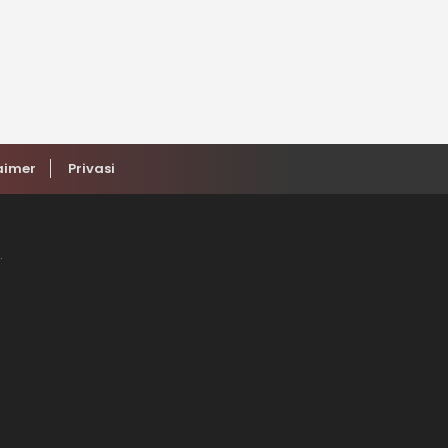
aimer
Privasi
.