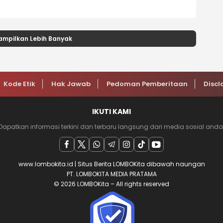
ampilkan Lebih Banyak
Kode Etik
Hak Jawab
Pedoman Pemberitaan
Discl
IKUTI KAMI
Dapatkan informasi terkini dan terbaru langsung dari media sosial anda
www.lombokita.id | Situs Berita LOMBOKita dibawah naungan
PT. LOMBOKITA MEDIA PRATAMA
© 2026 LOMBOKita – All rights reserved