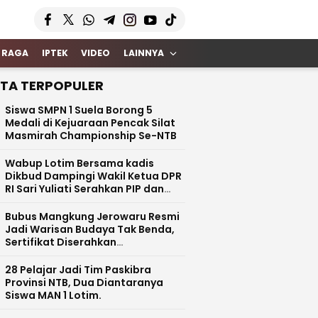
 RAGA
IPTEK
VIDEO
LAINNYA
ITA TERPOPULER
Siswa SMPN 1 Suela Borong 5
Medali di Kejuaraan Pencak Silat
Masmirah Championship Se-NTB
Wabup Lotim Bersama kadis
Dikbud Dampingi Wakil Ketua DPR
RI Sari Yuliati Serahkan PIP dan
Bantuan Rehab Rp100 Juta untuk
SDN 1 Kotaraja
Bubus Mangkung Jerowaru Resmi
Jadi Warisan Budaya Tak Benda,
Sertifikat Diserahkan
Kemendikbud RI
28 Pelajar Jadi Tim Paskibra
Provinsi NTB, Dua Diantaranya
Siswa MAN 1 Lotim.