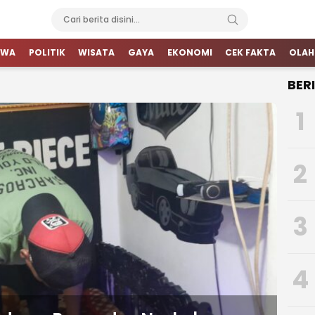
IWA
POLITIK
WISATA
GAYA
EKONOMI
CEK FAKTA
OLAH
BER
1
2
3
4