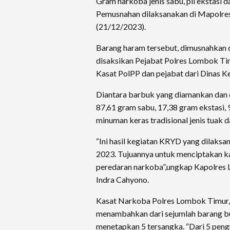
Gram narkoba jenis sabu, pil ekstasi d
Pemusnahan dilaksanakan di Mapolre
(21/12/2023).
Barang haram tersebut, dimusnahkan d
disaksikan Pejabat Polres Lombok Tim
Kasat PolPP dan pejabat dari Dinas 
Diantara barbuk yang diamankan dan 
87,61 gram sabu, 17,38 gram ekstasi, 9
minuman keras tradisional jenis tuak 
“Ini hasil kegiatan KRYD yang dilaks
2023. Tujuannya untuk menciptakan 
peredaran narkoba”,ungkap Kapolre
Indra Cahyono.
Kasat Narkoba Polres Lombok Timur,
menambahkan dari sejumlah barang bu
menetapkan 5 tersangka. “Dari 5 pengu