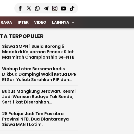
 RAGA
IPTEK
VIDEO
LAINNYA
ITA TERPOPULER
Siswa SMPN 1 Suela Borong 5
Medali di Kejuaraan Pencak Silat
Masmirah Championship Se-NTB
Wabup Lotim Bersama kadis
Dikbud Dampingi Wakil Ketua DPR
RI Sari Yuliati Serahkan PIP dan
Bantuan Rehab Rp100 Juta untuk
SDN 1 Kotaraja
Bubus Mangkung Jerowaru Resmi
Jadi Warisan Budaya Tak Benda,
Sertifikat Diserahkan
Kemendikbud RI
28 Pelajar Jadi Tim Paskibra
Provinsi NTB, Dua Diantaranya
Siswa MAN 1 Lotim.