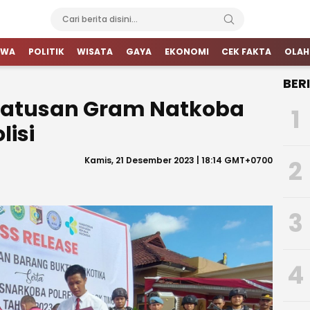
IWA
POLITIK
WISATA
GAYA
EKONOMI
CEK FAKTA
OLAH
BER
 Ratusan Gram Natkoba
1
isi
Kamis, 21 Desember 2023 | 18:14 GMT+0700
2
3
4