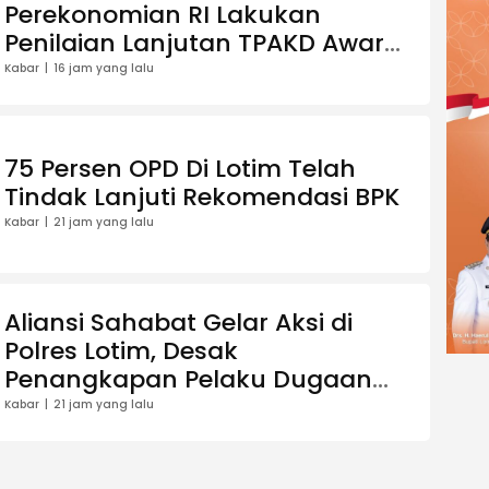
Perekonomian RI Lakukan
Penilaian Lanjutan TPAKD Award
2026 di Lotim
Kabar
16 jam yang lalu
75 Persen OPD Di Lotim Telah
Tindak Lanjuti Rekomendasi BPK
Kabar
21 jam yang lalu
Aliansi Sahabat Gelar Aksi di
Polres Lotim, Desak
Penangkapan Pelaku Dugaan
Penghinaan Bupati
Kabar
21 jam yang lalu