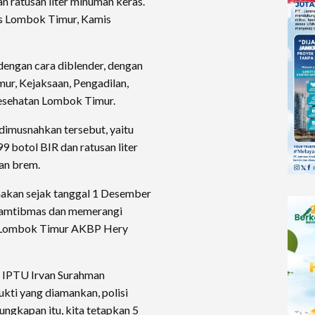
an ratusan liter minuman keras.
s Lombok Timur, Kamis
engan cara diblender, dengan
ur, Kejaksaan, Pengadilan,
Kesehatan Lombok Timur.
dimusnahkan tersebut, yaitu
9 botol BIR dan ratusan liter
dan brem.
anakan sejak tanggal 1 Desember
kamtibmas dan memerangi
s Lombok Timur AKBP Hery
 IPTU Irvan Surahman
kti yang diamankan, polisi
ngkapan itu, kita tetapkan 5