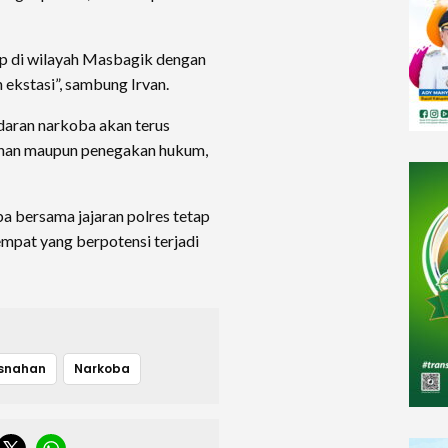
kap di wilayah Masbagik dengan
ekstasi”, sambung Irvan.
aran narkoba akan terus
ahan maupun penegakan hukum,
a bersama jajaran polres tetap
empat yang berpotensi terjadi
snahan
Narkoba