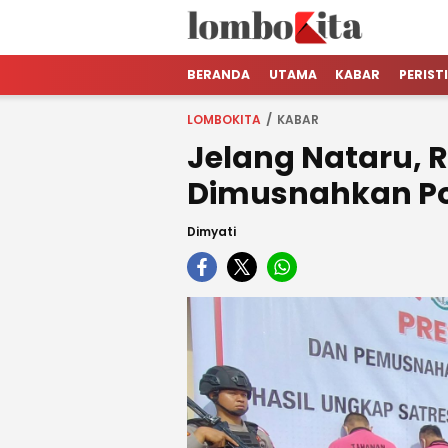
LOMBOKita
Media Berita Online dari Lombok
BERANDA
UTAMA
KABAR
PERIST
LOMBOKITA
KABAR
Jelang Nataru,
Dimusnahkan Pol
Dimyati