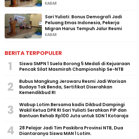
KABAR
Sari Yuliati: Bonus Demografi Jadi
Peluang Emas Indonesia, Pekerja
Migran Harus Tempuh Jalur Resmi
KABAR
BERITA TERPOPULER
1
Siswa SMPN 1 Suela Borong 5 Medali di Kejuaraan
Pencak Silat Masmirah Championship Se-NTB
Bubus Mangkung Jerowaru Resmi Jadi Warisan
2
Budaya Tak Benda, Sertifikat Diserahkan
Kemendikbud RI
Wabup Lotim Bersama kadis Dikbud Dampingi
3
Wakil Ketua DPR RI Sari Yuliati Serahkan PIP dan
Bantuan Rehab Rp100 Juta untuk SDN 1 Kotaraja
4
28 Pelajar Jadi Tim Paskibra Provinsi NTB, Dua
Diantaranya Siswa MAN 1 Lotim.