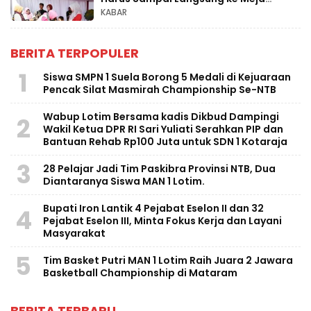
Bupati”.
KABAR
BERITA TERPOPULER
1
Siswa SMPN 1 Suela Borong 5 Medali di Kejuaraan
Pencak Silat Masmirah Championship Se-NTB
Wabup Lotim Bersama kadis Dikbud Dampingi
2
Wakil Ketua DPR RI Sari Yuliati Serahkan PIP dan
Bantuan Rehab Rp100 Juta untuk SDN 1 Kotaraja
3
28 Pelajar Jadi Tim Paskibra Provinsi NTB, Dua
Diantaranya Siswa MAN 1 Lotim.
Bupati Iron Lantik 4 Pejabat Eselon II dan 32
4
Pejabat Eselon III, Minta Fokus Kerja dan Layani
Masyarakat
5
Tim Basket Putri MAN 1 Lotim Raih Juara 2 Jawara
Basketball Championship di Mataram
BERITA TERBARU