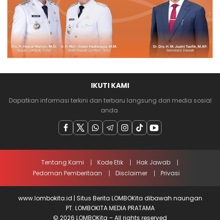
IKUTI KAMI
Dapatkan informasi terkini dan terbaru langsung dari media sosial
anda.
Tentang Kami
Kode Etik
Hak Jawab
Pedoman Pemberitaan
Disclaimer
Privasi
www.lombokita.id | Situs Berita LOMBOKita dibawah naungan
PT. LOMBOKITA MEDIA PRATAMA
© 2026 LOMBOKita – All rights reserved