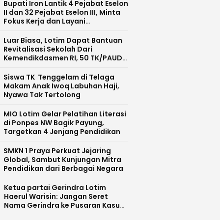
Bupati Iron Lantik 4 Pejabat Eselon
II dan 32 Pejabat Eselon III, Minta
Fokus Kerja dan Layani
Masyarakat
Luar Biasa, Lotim Dapat Bantuan
Revitalisasi Sekolah Dari
Kemendikdasmen RI, 50 TK/PAUD
Masuk Tahap 1 dan 2
Siswa TK Tenggelam di Telaga
Makam Anak Iwoq Labuhan Haji,
Nyawa Tak Tertolong
MIO Lotim Gelar Pelatihan Literasi
di Ponpes NW Bagik Payung,
Targetkan 4 Jenjang Pendidikan
SMKN 1 Praya Perkuat Jejaring
Global, Sambut Kunjungan Mitra
Pendidikan dari Berbagai Negara
Ketua partai Gerindra Lotim
Haerul Warisin: Jangan Seret
Nama Gerindra ke Pusaran Kasus
LAZ