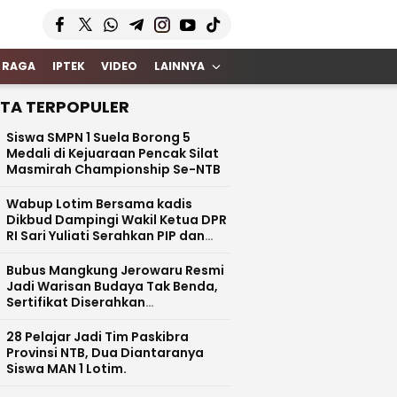
 RAGA
IPTEK
VIDEO
LAINNYA
ITA TERPOPULER
Siswa SMPN 1 Suela Borong 5
Medali di Kejuaraan Pencak Silat
Masmirah Championship Se-NTB
Wabup Lotim Bersama kadis
Dikbud Dampingi Wakil Ketua DPR
RI Sari Yuliati Serahkan PIP dan
Bantuan Rehab Rp100 Juta untuk
SDN 1 Kotaraja
Bubus Mangkung Jerowaru Resmi
Jadi Warisan Budaya Tak Benda,
Sertifikat Diserahkan
Kemendikbud RI
28 Pelajar Jadi Tim Paskibra
Provinsi NTB, Dua Diantaranya
Siswa MAN 1 Lotim.