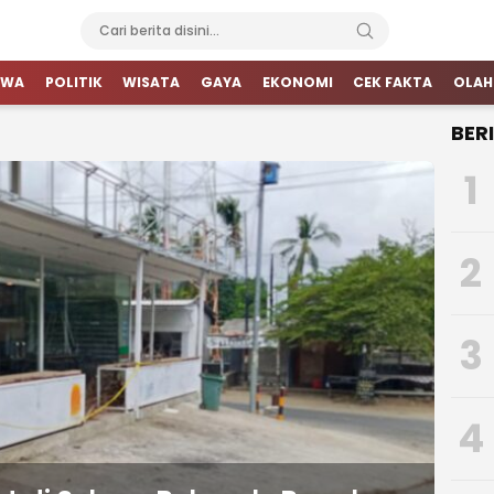
IWA
POLITIK
WISATA
GAYA
EKONOMI
CEK FAKTA
OLAH
BER
1
2
3
4