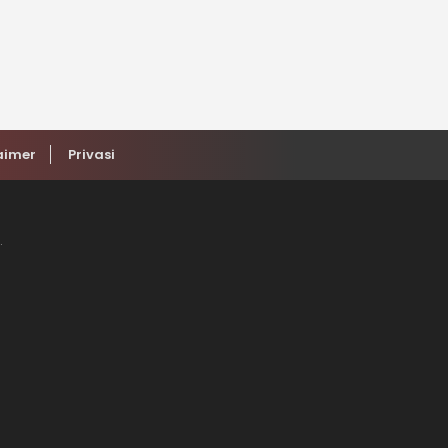
aimer
Privasi
.