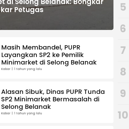
t di Selong Belanak: Bongkar
5
gkar Petugas
6
Masih Membandel, PUPR
7
Layangkan SP2 ke Pemilik
Minimarket di Selong Belanak
8
Kabar
1 tahun yang lalu
9
Alasan Sibuk, Dinas PUPR Tunda
SP2 Minimarket Bermasalah di
Selong Belanak
10
Kabar
1 tahun yang lalu