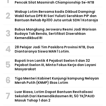
1
Pencak Silat Masmirah Championship Se-NTB
Wabup Lotim Bersama kadis Dikbud Dampingi
2
Wakil Ketua DPR RI Sari Yuliati Serahkan PIP dan
Bantuan Rehab Rp100 Juta untuk SDN 1 Kotaraja
Bubus Mangkung Jerowaru Resmi Jadi Warisan
3
Budaya Tak Benda, Sertifikat Diserahkan
Kemendikbud RI
4
28 Pelajar Jadi Tim Paskibra Provinsi NTB, Dua
Diantaranya Siswa MAN 1 Lotim.
Bupati Iron Lantik 4 Pejabat Eselon II dan 32
5
Pejabat Eselon III, Minta Fokus Kerja dan Layani
Masyarakat
6
Tiga Menteri Kabinet Kunjungi kampung Nelayan
Merah Putih (KNMP) Ekas Lotim
Luar Biasa, Lotim Dapat Bantuan Revitalisasi
7
Sekolah Dari Kemendikdasmen RI, 50 TK/PAUD
Masuk Tahap 1 dan 2