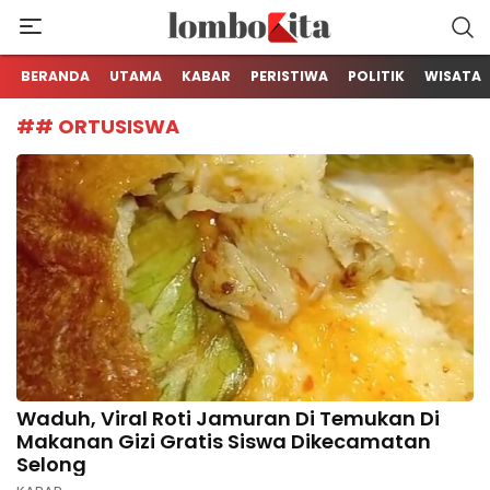
Media Berita Online dari Lombok
LOMBOKita
BERANDA
UTAMA
KABAR
PERISTIWA
POLITIK
WISATA
## ORTUSISWA
Waduh, Viral Roti Jamuran Di Temukan Di
Makanan Gizi Gratis Siswa Dikecamatan
Selong