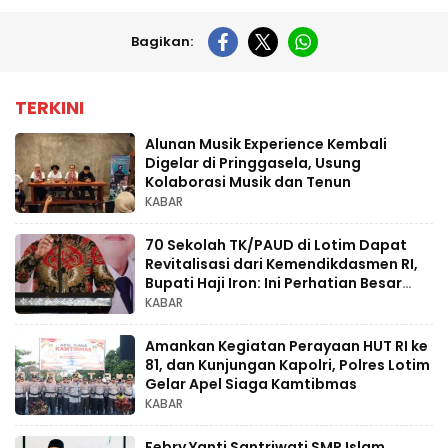
Bagikan:
TERKINI
Alunan Musik Experience Kembali
Digelar di Pringgasela, Usung
Kolaborasi Musik dan Tenun
KABAR
70 Sekolah TK/PAUD di Lotim Dapat
Revitalisasi dari Kemendikdasmen RI,
Bupati Haji Iron: Ini Perhatian Besar
untuk Pendidikan Anak Usia Dini
KABAR
Amankan Kegiatan Perayaan HUT RI ke
81, dan Kunjungan Kapolri, Polres Lotim
Gelar Apel Siaga Kamtibmas
KABAR
Febry Yanti Santriwati SMP Islam