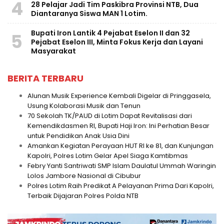
4
28 Pelajar Jadi Tim Paskibra Provinsi NTB, Dua
Diantaranya Siswa MAN 1 Lotim.
Bupati Iron Lantik 4 Pejabat Eselon II dan 32
5
Pejabat Eselon III, Minta Fokus Kerja dan Layani
Masyarakat
BERITA TERBARU
Alunan Musik Experience Kembali Digelar di Pringgasela,
Usung Kolaborasi Musik dan Tenun
70 Sekolah TK/PAUD di Lotim Dapat Revitalisasi dari
Kemendikdasmen RI, Bupati Haji Iron: Ini Perhatian Besar
untuk Pendidikan Anak Usia Dini
Amankan Kegiatan Perayaan HUT RI ke 81, dan Kunjungan
Kapolri, Polres Lotim Gelar Apel Siaga Kamtibmas
Febry Yanti Santriwati SMP Islam Daulatul Ummah Waringin
Lolos Jambore Nasional di Cibubur
Polres Lotim Raih Predikat A Pelayanan Prima Dari Kapolri,
Terbaik Dijajaran Polres Polda NTB