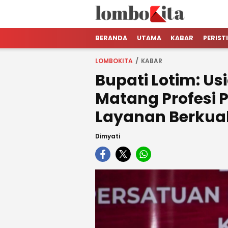
LOMBOKita
Media Berita Online dari Lombok
BERANDA
UTAMA
KABAR
PERIST
LOMBOKITA
KABAR
Bupati Lotim: U
Matang Profesi 
Layanan Berkual
Dimyati