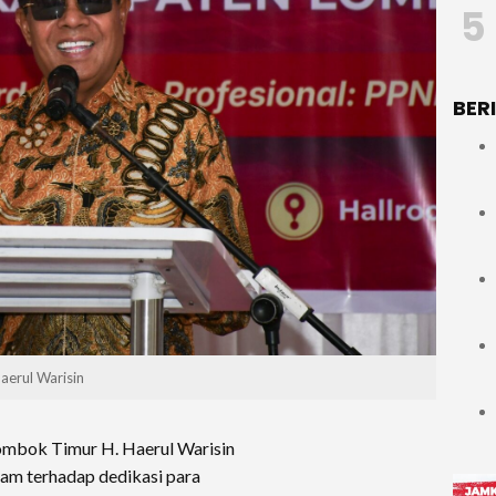
5
BER
aerul Warisin
bok Timur H. Haerul Warisin
am terhadap dedikasi para