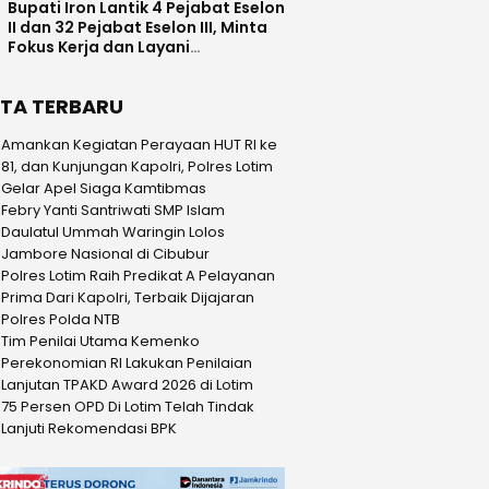
Bupati Iron Lantik 4 Pejabat Eselon
II dan 32 Pejabat Eselon III, Minta
Fokus Kerja dan Layani
Masyarakat
ITA TERBARU
Amankan Kegiatan Perayaan HUT RI ke
81, dan Kunjungan Kapolri, Polres Lotim
Gelar Apel Siaga Kamtibmas
Febry Yanti Santriwati SMP Islam
Daulatul Ummah Waringin Lolos
Jambore Nasional di Cibubur
Polres Lotim Raih Predikat A Pelayanan
Prima Dari Kapolri, Terbaik Dijajaran
Polres Polda NTB
Tim Penilai Utama Kemenko
Perekonomian RI Lakukan Penilaian
Lanjutan TPAKD Award 2026 di Lotim
75 Persen OPD Di Lotim Telah Tindak
Lanjuti Rekomendasi BPK