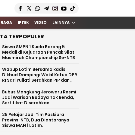
 RAGA
IPTEK
VIDEO
LAINNYA
ITA TERPOPULER
Siswa SMPN 1 Suela Borong 5
Medali di Kejuaraan Pencak Silat
Masmirah Championship Se-NTB
Wabup Lotim Bersama kadis
Dikbud Dampingi Wakil Ketua DPR
RI Sari Yuliati Serahkan PIP dan
Bantuan Rehab Rp100 Juta untuk
SDN 1 Kotaraja
Bubus Mangkung Jerowaru Resmi
Jadi Warisan Budaya Tak Benda,
Sertifikat Diserahkan
Kemendikbud RI
28 Pelajar Jadi Tim Paskibra
Provinsi NTB, Dua Diantaranya
Siswa MAN 1 Lotim.