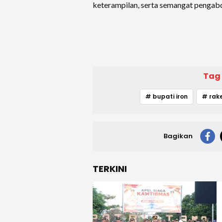
keterampilan, serta semangat pengabd
Tag
# bupati iron
# rake
Bagikan
TERKINI