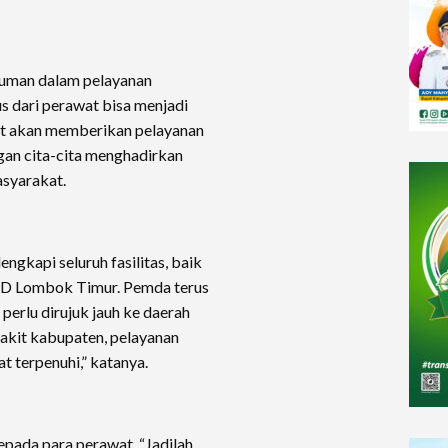
yuman dalam pelayanan
s dari perawat bisa menjadi
wat akan memberikan pelayanan
ngan cita-cita menghadirkan
asyarakat.
ngkapi seluruh fasilitas, baik
UD Lombok Timur. Pemda terus
erlu dirujuk jauh ke daerah
sakit kabupaten, pelayanan
 terpenuhi,” katanya.
epada para perawat, “Jadilah