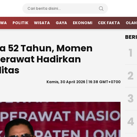
IWA
POLITIK
WISATA
GAYA
EKONOMI
CEK FAKTA
OLAH
BER
sia 52 Tahun, Momen
1
Perawat Hadirkan
itas
2
Kamis, 30 April 2026 | 16:38 GMT+0700
3
4