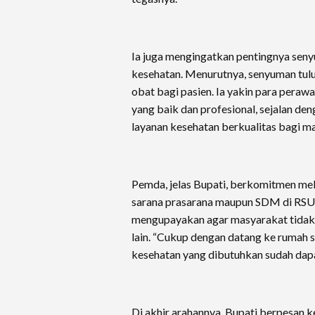
Ia juga mengingatkan pentingnya sen
kesehatan. Menurutnya, senyuman tulu
obat bagi pasien. Ia yakin para pera
yang baik dan profesional, sejalan de
layanan kesehatan berkualitas bagi m
Pemda, jelas Bupati, berkomitmen mele
sarana prasarana maupun SDM di RS
mengupayakan agar masyarakat tidak p
lain. “Cukup dengan datang ke rumah 
kesehatan yang dibutuhkan sudah dapat
Di akhir arahannya, Bupati berpesan k