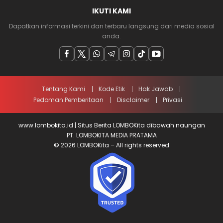
IKUTI KAMI
Dapatkan informasi terkini dan terbaru langsung dari media sosial
anda.
Tentang Kami
Kode Etik
Hak Jawab
Pedoman Pemberitaan
Disclaimer
Privasi
www.lombokita.id | Situs Berita LOMBOKita dibawah naungan
PT. LOMBOKITA MEDIA PRATAMA
© 2026 LOMBOKita – All rights reserved