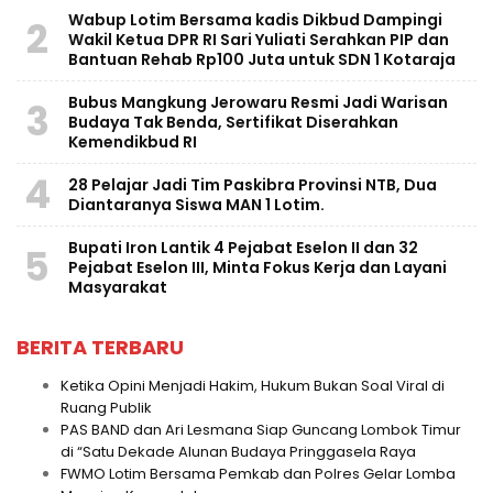
Wabup Lotim Bersama kadis Dikbud Dampingi
2
Wakil Ketua DPR RI Sari Yuliati Serahkan PIP dan
Bantuan Rehab Rp100 Juta untuk SDN 1 Kotaraja
Bubus Mangkung Jerowaru Resmi Jadi Warisan
3
Budaya Tak Benda, Sertifikat Diserahkan
Kemendikbud RI
4
28 Pelajar Jadi Tim Paskibra Provinsi NTB, Dua
Diantaranya Siswa MAN 1 Lotim.
Bupati Iron Lantik 4 Pejabat Eselon II dan 32
5
Pejabat Eselon III, Minta Fokus Kerja dan Layani
Masyarakat
BERITA TERBARU
Ketika Opini Menjadi Hakim, Hukum Bukan Soal Viral di
Ruang Publik
PAS BAND dan Ari Lesmana Siap Guncang Lombok Timur
di “Satu Dekade Alunan Budaya Pringgasela Raya
FWMO Lotim Bersama Pemkab dan Polres Gelar Lomba