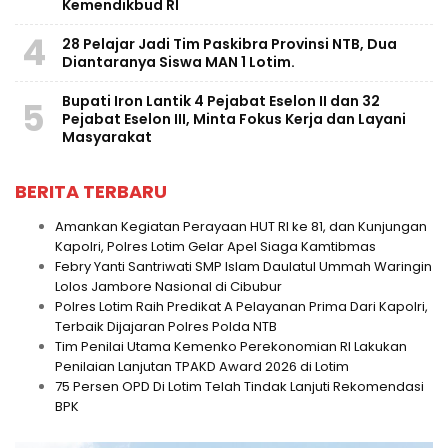
Kemendikbud RI
4
28 Pelajar Jadi Tim Paskibra Provinsi NTB, Dua
Diantaranya Siswa MAN 1 Lotim.
Bupati Iron Lantik 4 Pejabat Eselon II dan 32
5
Pejabat Eselon III, Minta Fokus Kerja dan Layani
Masyarakat
BERITA TERBARU
Amankan Kegiatan Perayaan HUT RI ke 81, dan Kunjungan
Kapolri, Polres Lotim Gelar Apel Siaga Kamtibmas
Febry Yanti Santriwati SMP Islam Daulatul Ummah Waringin
Lolos Jambore Nasional di Cibubur
Polres Lotim Raih Predikat A Pelayanan Prima Dari Kapolri,
Terbaik Dijajaran Polres Polda NTB
Tim Penilai Utama Kemenko Perekonomian RI Lakukan
Penilaian Lanjutan TPAKD Award 2026 di Lotim
75 Persen OPD Di Lotim Telah Tindak Lanjuti Rekomendasi
BPK