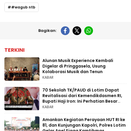
#wagub ntb
Bagikan:
TERKINI
Alunan Musik Experience Kembali
Digelar di Pringgasela, Usung
Kolaborasi Musik dan Tenun
KABAR
70 Sekolah TK/PAUD di Lotim Dapat
Revitalisasi dari Kemendikdasmen RI,
Bupati Haji Iron: Ini Perhatian Besar
untuk Pendidikan Anak Usia Dini
KABAR
Amankan Kegiatan Perayaan HUT RI ke
81, dan Kunjungan Kapolri, Polres Lotim
Gelar Apel Siaga Kamtibmas