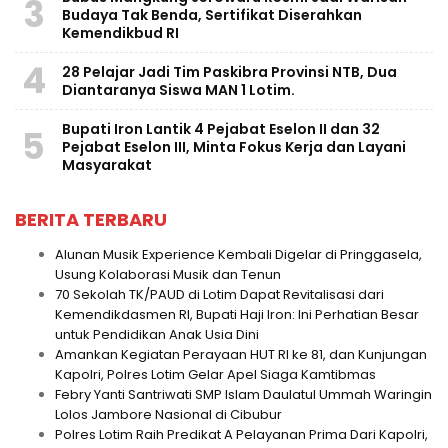
3
Budaya Tak Benda, Sertifikat Diserahkan
Kemendikbud RI
4
28 Pelajar Jadi Tim Paskibra Provinsi NTB, Dua
Diantaranya Siswa MAN 1 Lotim.
Bupati Iron Lantik 4 Pejabat Eselon II dan 32
5
Pejabat Eselon III, Minta Fokus Kerja dan Layani
Masyarakat
BERITA TERBARU
Alunan Musik Experience Kembali Digelar di Pringgasela,
Usung Kolaborasi Musik dan Tenun
70 Sekolah TK/PAUD di Lotim Dapat Revitalisasi dari
Kemendikdasmen RI, Bupati Haji Iron: Ini Perhatian Besar
untuk Pendidikan Anak Usia Dini
Amankan Kegiatan Perayaan HUT RI ke 81, dan Kunjungan
Kapolri, Polres Lotim Gelar Apel Siaga Kamtibmas
Febry Yanti Santriwati SMP Islam Daulatul Ummah Waringin
Lolos Jambore Nasional di Cibubur
Polres Lotim Raih Predikat A Pelayanan Prima Dari Kapolri,