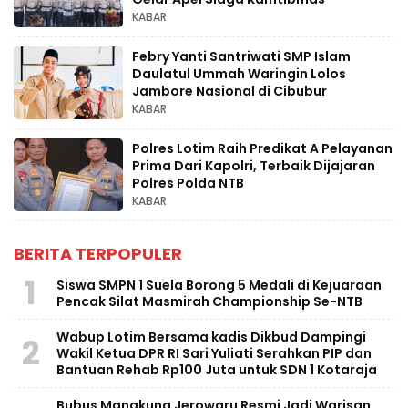
KABAR
Febry Yanti Santriwati SMP Islam
Daulatul Ummah Waringin Lolos
Jambore Nasional di Cibubur
KABAR
Polres Lotim Raih Predikat A Pelayanan
Prima Dari Kapolri, Terbaik Dijajaran
Polres Polda NTB
KABAR
BERITA TERPOPULER
1
Siswa SMPN 1 Suela Borong 5 Medali di Kejuaraan
Pencak Silat Masmirah Championship Se-NTB
Wabup Lotim Bersama kadis Dikbud Dampingi
2
Wakil Ketua DPR RI Sari Yuliati Serahkan PIP dan
Bantuan Rehab Rp100 Juta untuk SDN 1 Kotaraja
Bubus Mangkung Jerowaru Resmi Jadi Warisan