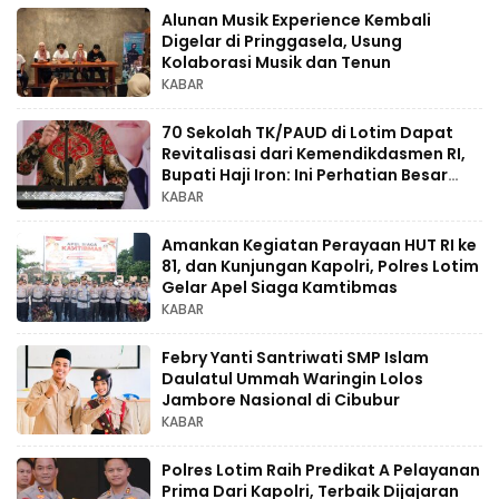
Alunan Musik Experience Kembali
Digelar di Pringgasela, Usung
Kolaborasi Musik dan Tenun
KABAR
70 Sekolah TK/PAUD di Lotim Dapat
Revitalisasi dari Kemendikdasmen RI,
Bupati Haji Iron: Ini Perhatian Besar
untuk Pendidikan Anak Usia Dini
KABAR
Amankan Kegiatan Perayaan HUT RI ke
81, dan Kunjungan Kapolri, Polres Lotim
Gelar Apel Siaga Kamtibmas
KABAR
Febry Yanti Santriwati SMP Islam
Daulatul Ummah Waringin Lolos
Jambore Nasional di Cibubur
KABAR
Polres Lotim Raih Predikat A Pelayanan
Prima Dari Kapolri, Terbaik Dijajaran