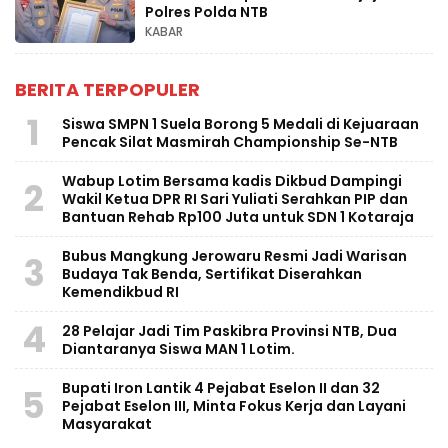
Polres Polda NTB
KABAR
BERITA TERPOPULER
1
Siswa SMPN 1 Suela Borong 5 Medali di Kejuaraan
Pencak Silat Masmirah Championship Se-NTB
Wabup Lotim Bersama kadis Dikbud Dampingi
2
Wakil Ketua DPR RI Sari Yuliati Serahkan PIP dan
Bantuan Rehab Rp100 Juta untuk SDN 1 Kotaraja
Bubus Mangkung Jerowaru Resmi Jadi Warisan
3
Budaya Tak Benda, Sertifikat Diserahkan
Kemendikbud RI
4
28 Pelajar Jadi Tim Paskibra Provinsi NTB, Dua
Diantaranya Siswa MAN 1 Lotim.
Bupati Iron Lantik 4 Pejabat Eselon II dan 32
5
Pejabat Eselon III, Minta Fokus Kerja dan Layani
Masyarakat