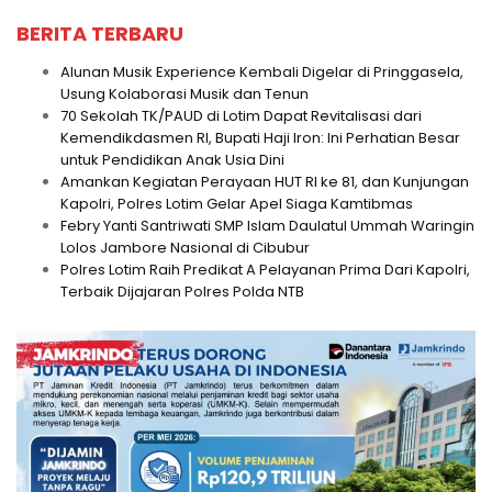
BERITA TERBARU
Alunan Musik Experience Kembali Digelar di Pringgasela,
Usung Kolaborasi Musik dan Tenun
70 Sekolah TK/PAUD di Lotim Dapat Revitalisasi dari
Kemendikdasmen RI, Bupati Haji Iron: Ini Perhatian Besar
untuk Pendidikan Anak Usia Dini
Amankan Kegiatan Perayaan HUT RI ke 81, dan Kunjungan
Kapolri, Polres Lotim Gelar Apel Siaga Kamtibmas
Febry Yanti Santriwati SMP Islam Daulatul Ummah Waringin
Lolos Jambore Nasional di Cibubur
Polres Lotim Raih Predikat A Pelayanan Prima Dari Kapolri,
Terbaik Dijajaran Polres Polda NTB