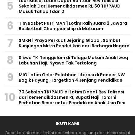
Luar Biasa, Lotim Dapat Bantuan Revitalisasi
5
Sekolah Dari Kemendikdasmen RI, 50 TK/PAUD
Masuk Tahap 1 dan 2
6
Tim Basket Putri MAN 1 Lotim Raih Juara 2 Jawara
Basketball Championship di Mataram
7
SMKN 1 Praya Perkuat Jejaring Global, Sambut
Kunjungan Mitra Pendidikan dari Berbagai Negara
8
Siswa TK Tenggelam di Telaga Makam Anak Iwoq
Labuhan Haji, Nyawa Tak Tertolong
9
MIO Lotim Gelar Pelatihan Literasi di Ponpes NW
Bagik Payung, Targetkan 4 Jenjang Pendidikan
70 Sekolah TK/PAUD di Lotim Dapat Revitalisasi
10
dari Kemendikdasmen RI, Bupati Haji Iron: Ini
Perhatian Besar untuk Pendidikan Anak Usia Dini
IKUTI KAMI
Dapatkan informasi terkini dan terbaru langsung dari media sosial