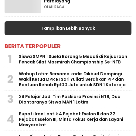
Paralayang
OLAH RAGA
Tampilkan Lebih Banyak
BERITA TERPOPULER
1
Siswa SMPN 1 Suela Borong 5 Medali di Kejuaraan
Pencak Silat Masmirah Championship Se-NTB
Wabup Lotim Bersama kadis Dikbud Dampingi
2
Wakil Ketua DPR RI Sari Yuliati Serahkan PIP dan
Bantuan Rehab Rp100 Juta untuk SDN 1 Kotaraja
3
28 Pelajar Jadi Tim Paskibra Provinsi NTB, Dua
Diantaranya Siswa MAN 1 Lotim.
Bupati Iron Lantik 4 Pejabat Eselon II dan 32
4
Pejabat Eselon III, Minta Fokus Kerja dan Layani
Masyarakat