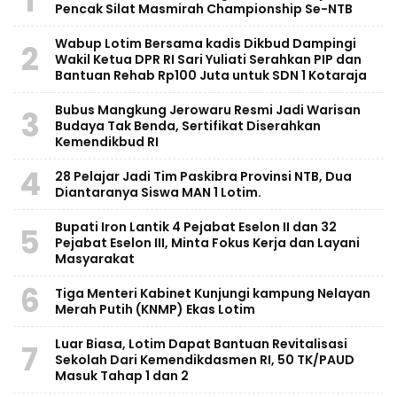
1
Pencak Silat Masmirah Championship Se-NTB
Wabup Lotim Bersama kadis Dikbud Dampingi
2
Wakil Ketua DPR RI Sari Yuliati Serahkan PIP dan
Bantuan Rehab Rp100 Juta untuk SDN 1 Kotaraja
Bubus Mangkung Jerowaru Resmi Jadi Warisan
3
Budaya Tak Benda, Sertifikat Diserahkan
Kemendikbud RI
4
28 Pelajar Jadi Tim Paskibra Provinsi NTB, Dua
Diantaranya Siswa MAN 1 Lotim.
Bupati Iron Lantik 4 Pejabat Eselon II dan 32
5
Pejabat Eselon III, Minta Fokus Kerja dan Layani
Masyarakat
6
Tiga Menteri Kabinet Kunjungi kampung Nelayan
Merah Putih (KNMP) Ekas Lotim
Luar Biasa, Lotim Dapat Bantuan Revitalisasi
7
Sekolah Dari Kemendikdasmen RI, 50 TK/PAUD
Masuk Tahap 1 dan 2