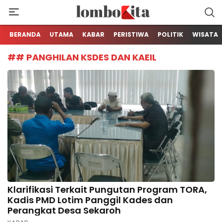
Media Berita Online dari Lombok
LOMBOKita
BERANDA
UTAMA
KABAR
PERISTIWA
POLITIK
WISATA
## PANGHILAN KSDES DAN KAEIL
Klarifikasi Terkait Pungutan Program TORA,
Kadis PMD Lotim Panggil Kades dan
Perangkat Desa Sekaroh