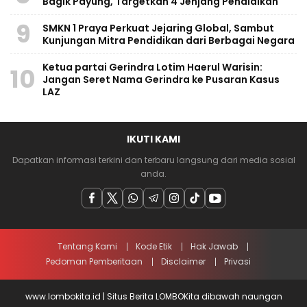
Bagik Payung, Targetkan 4 Jenjang Pendidikan
9
SMKN 1 Praya Perkuat Jejaring Global, Sambut
Kunjungan Mitra Pendidikan dari Berbagai Negara
Ketua partai Gerindra Lotim Haerul Warisin:
10
Jangan Seret Nama Gerindra ke Pusaran Kasus
LAZ
IKUTI KAMI
Dapatkan informasi terkini dan terbaru langsung dari media sosial
anda.
Tentang Kami
Kode Etik
Hak Jawab
Pedoman Pemberitaan
Disclaimer
Privasi
www.lombokita.id | Situs Berita LOMBOKita dibawah naungan