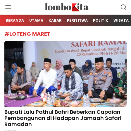
Media Berita Online dari Lombok
LOMBOKita
BERANDA
UTAMA
KABAR
PERISTIWA
POLITIK
WISATA
#LOTENG MARET
Bupati Lalu Pathul Bahri Beberkan Capaian
Pembangunan di Hadapan Jamaah Safari
Ramadan