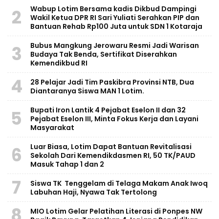
Wabup Lotim Bersama kadis Dikbud Dampingi
2
Wakil Ketua DPR RI Sari Yuliati Serahkan PIP dan
Bantuan Rehab Rp100 Juta untuk SDN 1 Kotaraja
Bubus Mangkung Jerowaru Resmi Jadi Warisan
3
Budaya Tak Benda, Sertifikat Diserahkan
Kemendikbud RI
4
28 Pelajar Jadi Tim Paskibra Provinsi NTB, Dua
Diantaranya Siswa MAN 1 Lotim.
Bupati Iron Lantik 4 Pejabat Eselon II dan 32
5
Pejabat Eselon III, Minta Fokus Kerja dan Layani
Masyarakat
Luar Biasa, Lotim Dapat Bantuan Revitalisasi
6
Sekolah Dari Kemendikdasmen RI, 50 TK/PAUD
Masuk Tahap 1 dan 2
7
Siswa TK Tenggelam di Telaga Makam Anak Iwoq
Labuhan Haji, Nyawa Tak Tertolong
8
MIO Lotim Gelar Pelatihan Literasi di Ponpes NW