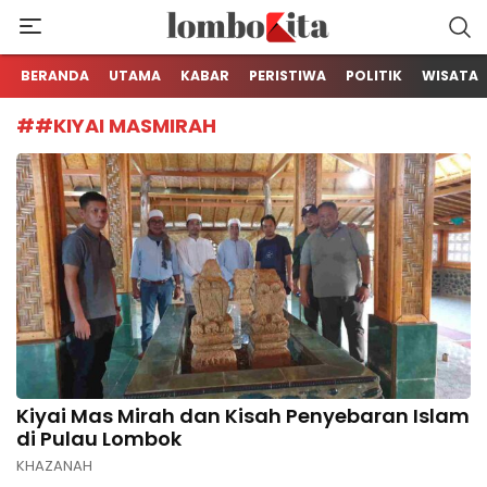
Media Berita Online dari Lombok
LOMBOKita
BERANDA
UTAMA
KABAR
PERISTIWA
POLITIK
WISATA
##KIYAI MASMIRAH
Kiyai Mas Mirah dan Kisah Penyebaran Islam
di Pulau Lombok
KHAZANAH