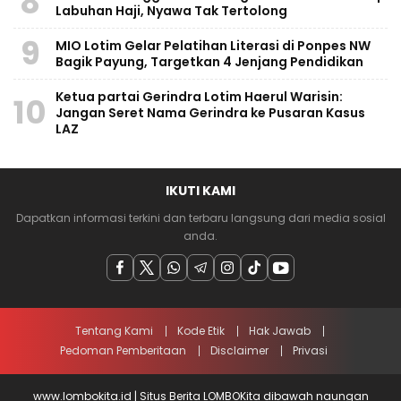
8
Labuhan Haji, Nyawa Tak Tertolong
9
MIO Lotim Gelar Pelatihan Literasi di Ponpes NW
Bagik Payung, Targetkan 4 Jenjang Pendidikan
Ketua partai Gerindra Lotim Haerul Warisin:
10
Jangan Seret Nama Gerindra ke Pusaran Kasus
LAZ
IKUTI KAMI
Dapatkan informasi terkini dan terbaru langsung dari media sosial
anda.
Tentang Kami
Kode Etik
Hak Jawab
Pedoman Pemberitaan
Disclaimer
Privasi
www.lombokita.id | Situs Berita LOMBOKita dibawah naungan