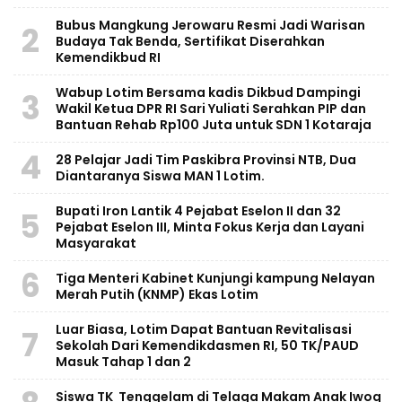
Bubus Mangkung Jerowaru Resmi Jadi Warisan
2
Budaya Tak Benda, Sertifikat Diserahkan
Kemendikbud RI
Wabup Lotim Bersama kadis Dikbud Dampingi
3
Wakil Ketua DPR RI Sari Yuliati Serahkan PIP dan
Bantuan Rehab Rp100 Juta untuk SDN 1 Kotaraja
4
28 Pelajar Jadi Tim Paskibra Provinsi NTB, Dua
Diantaranya Siswa MAN 1 Lotim.
Bupati Iron Lantik 4 Pejabat Eselon II dan 32
5
Pejabat Eselon III, Minta Fokus Kerja dan Layani
Masyarakat
6
Tiga Menteri Kabinet Kunjungi kampung Nelayan
Merah Putih (KNMP) Ekas Lotim
Luar Biasa, Lotim Dapat Bantuan Revitalisasi
7
Sekolah Dari Kemendikdasmen RI, 50 TK/PAUD
Masuk Tahap 1 dan 2
Siswa TK Tenggelam di Telaga Makam Anak Iwoq