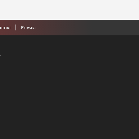
Pendidikan Anak Usia Dini
aimer
Privasi
.