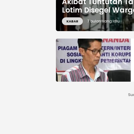
Akibat Tuntutan Ta
Lotim Disegel Warg
7 bulan yang lalu
KABAR
Su