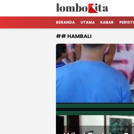
LOMBOKita
Media Berita Online dari Lombok
BERANDA
UTAMA
KABAR
PERIST
## HAMBALI