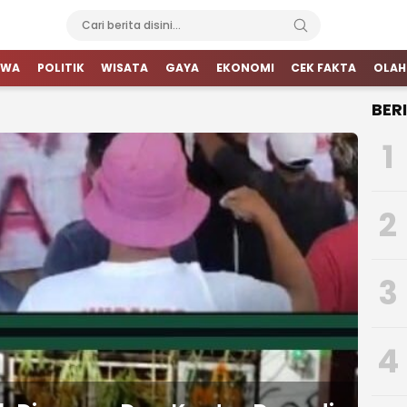
IWA
POLITIK
WISATA
GAYA
EKONOMI
CEK FAKTA
OLAH
BER
1
2
3
4