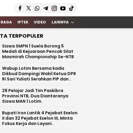
 RAGA
IPTEK
VIDEO
LAINNYA
ITA TERPOPULER
Siswa SMPN 1 Suela Borong 5
Medali di Kejuaraan Pencak Silat
Masmirah Championship Se-NTB
Wabup Lotim Bersama kadis
Dikbud Dampingi Wakil Ketua DPR
RI Sari Yuliati Serahkan PIP dan
Bantuan Rehab Rp100 Juta untuk
SDN 1 Kotaraja
28 Pelajar Jadi Tim Paskibra
Provinsi NTB, Dua Diantaranya
Siswa MAN 1 Lotim.
Bupati Iron Lantik 4 Pejabat Eselon
II dan 32 Pejabat Eselon III, Minta
Fokus Kerja dan Layani
Masyarakat