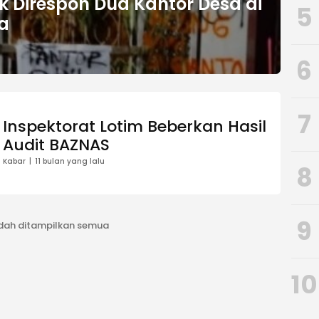
k Direspon Dua Kantor Desa di
5
a
6
7
Inspektorat Lotim Beberkan Hasil
Audit BAZNAS
Kabar
11 bulan yang lalu
8
9
dah ditampilkan semua
10