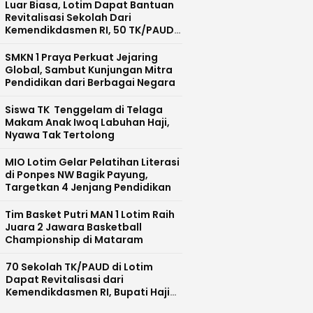
Luar Biasa, Lotim Dapat Bantuan
Revitalisasi Sekolah Dari
Kemendikdasmen RI, 50 TK/PAUD
Masuk Tahap 1 dan 2
SMKN 1 Praya Perkuat Jejaring
Global, Sambut Kunjungan Mitra
Pendidikan dari Berbagai Negara
Siswa TK Tenggelam di Telaga
Makam Anak Iwoq Labuhan Haji,
Nyawa Tak Tertolong
MIO Lotim Gelar Pelatihan Literasi
di Ponpes NW Bagik Payung,
Targetkan 4 Jenjang Pendidikan
Tim Basket Putri MAN 1 Lotim Raih
Juara 2 Jawara Basketball
Championship di Mataram
70 Sekolah TK/PAUD di Lotim
Dapat Revitalisasi dari
Kemendikdasmen RI, Bupati Haji
Iron: Ini Perhatian Besar untuk