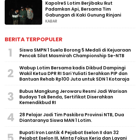
KapolreS Lotim Berjibaku Ikut
Padamkan Api, Bersama Tim
Gabungan di Kaki Gunung Rinjani
KABAR
BERITA TERPOPULER
1
Siswa SMPN 1 Suela Borong 5 Medali di Kejuaraan
Pencak Silat Masmirah Championship Se-NTB
Wabup Lotim Bersama kadis Dikbud Dampingi
2
Wakil Ketua DPR RI Sari Yuliati Serahkan PIP dan
Bantuan Rehab Rp100 Juta untuk SDN 1 Kotaraja
Bubus Mangkung Jerowaru Resmi Jadi Warisan
3
Budaya Tak Benda, Sertifikat Diserahkan
Kemendikbud RI
4
28 Pelajar Jadi Tim Paskibra Provinsi NTB, Dua
Diantaranya Siswa MAN 1 Lotim.
Bupati Iron Lantik 4 Pejabat Eselon II dan 32
5
Pejabat Eselon III, Minta Fokus Kerja dan Layani