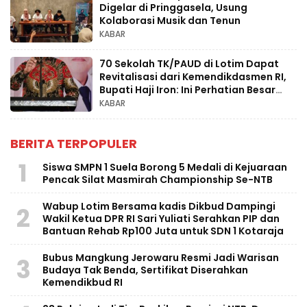
Digelar di Pringgasela, Usung
Kolaborasi Musik dan Tenun
KABAR
70 Sekolah TK/PAUD di Lotim Dapat
Revitalisasi dari Kemendikdasmen RI,
Bupati Haji Iron: Ini Perhatian Besar
untuk Pendidikan Anak Usia Dini
KABAR
BERITA TERPOPULER
1
Siswa SMPN 1 Suela Borong 5 Medali di Kejuaraan
Pencak Silat Masmirah Championship Se-NTB
Wabup Lotim Bersama kadis Dikbud Dampingi
2
Wakil Ketua DPR RI Sari Yuliati Serahkan PIP dan
Bantuan Rehab Rp100 Juta untuk SDN 1 Kotaraja
Bubus Mangkung Jerowaru Resmi Jadi Warisan
3
Budaya Tak Benda, Sertifikat Diserahkan
Kemendikbud RI