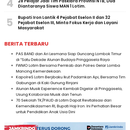
4
28 Pelajar Jadi Tim Paskibra Provinsi NTB, Dua
Diantaranya Siswa MAN 1 Lotim.
Bupati Iron Lantik 4 Pejabat Eselon II dan 32
5
Pejabat Eselon III, Minta Fokus Kerja dan Layani
Masyarakat
BERITA TERBARU
PAS BAND dan Ari Lesmana Siap Guncang Lombok Timur
di “Satu Dekade Alunan Budaya Pringgasela Raya
FWMO Lotim Bersama Pemkab dan Polres Gelar Lomba
Mancing Kemerdekaan.
KapolreS Lotim Berjibaku Ikut Padamkan Api, Bersama Tim
Gabungan di Kaki Gunung Rinjani
Alunan Musik Experience Kembali Digelar di Pringgasela,
Usung Kolaborasi Musik dan Tenun
70 Sekolah TK/PAUD di Lotim Dapat Revitalisasi dari
Kemendikdasmen RI, Bupati Haji Iron: Ini Perhatian Besar
untuk Pendidikan Anak Usia Dini