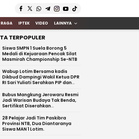
 RAGA
IPTEK
VIDEO
LAINNYA
ITA TERPOPULER
Siswa SMPN 1 Suela Borong 5
Medali di Kejuaraan Pencak Silat
Masmirah Championship Se-NTB
Wabup Lotim Bersama kadis
Dikbud Dampingi Wakil Ketua DPR
RI Sari Yuliati Serahkan PIP dan
Bantuan Rehab Rp100 Juta untuk
SDN 1 Kotaraja
Bubus Mangkung Jerowaru Resmi
Jadi Warisan Budaya Tak Benda,
Sertifikat Diserahkan
Kemendikbud RI
28 Pelajar Jadi Tim Paskibra
Provinsi NTB, Dua Diantaranya
Siswa MAN 1 Lotim.