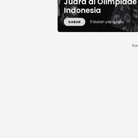
Juara di Olimpiade 
Indonesia
11 bulan yang lalu
KABAR
Su