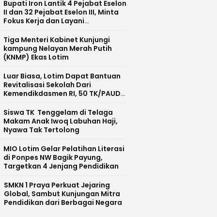
Bupati Iron Lantik 4 Pejabat Eselon
II dan 32 Pejabat Eselon III, Minta
Fokus Kerja dan Layani
Masyarakat
Tiga Menteri Kabinet Kunjungi
kampung Nelayan Merah Putih
(KNMP) Ekas Lotim
Luar Biasa, Lotim Dapat Bantuan
Revitalisasi Sekolah Dari
Kemendikdasmen RI, 50 TK/PAUD
Masuk Tahap 1 dan 2
Siswa TK Tenggelam di Telaga
Makam Anak Iwoq Labuhan Haji,
Nyawa Tak Tertolong
MIO Lotim Gelar Pelatihan Literasi
di Ponpes NW Bagik Payung,
Targetkan 4 Jenjang Pendidikan
SMKN 1 Praya Perkuat Jejaring
Global, Sambut Kunjungan Mitra
Pendidikan dari Berbagai Negara