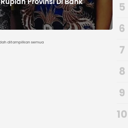
Rupiah Provinsi Di Bank
5
6
dah ditampilkan semua
7
8
9
10