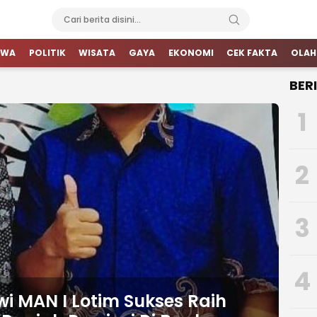
IWA
POLITIK
WISATA
GAYA
EKONOMI
CEK FAKTA
OLAH
BER
1
2
3
4
wi MAN I Lotim Sukses Raih