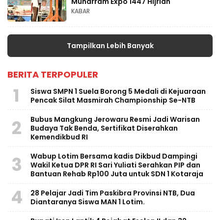
Muharram Expo 1447 Hijriah
KABAR
Tampilkan Lebih Banyak
BERITA TERPOPULER
1
Siswa SMPN 1 Suela Borong 5 Medali di Kejuaraan
Pencak Silat Masmirah Championship Se-NTB
Bubus Mangkung Jerowaru Resmi Jadi Warisan
2
Budaya Tak Benda, Sertifikat Diserahkan
Kemendikbud RI
Wabup Lotim Bersama kadis Dikbud Dampingi
3
Wakil Ketua DPR RI Sari Yuliati Serahkan PIP dan
Bantuan Rehab Rp100 Juta untuk SDN 1 Kotaraja
4
28 Pelajar Jadi Tim Paskibra Provinsi NTB, Dua
Diantaranya Siswa MAN 1 Lotim.