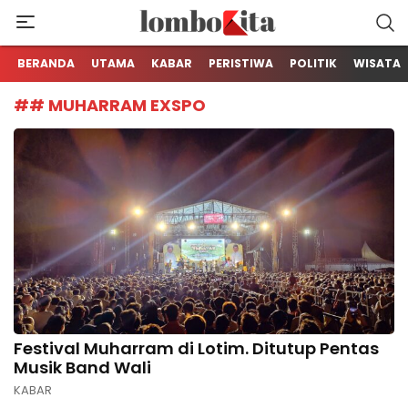
Media Berita Online dari Lombok
LOMBOKita
BERANDA
UTAMA
KABAR
PERISTIWA
POLITIK
WISATA
## MUHARRAM EXSPO
Festival Muharram di Lotim. Ditutup Pentas
Musik Band Wali
KABAR