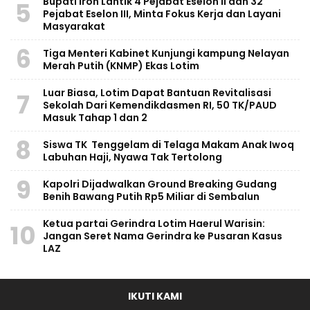
Bupati Iron Lantik 4 Pejabat Eselon II dan 32
5
Pejabat Eselon III, Minta Fokus Kerja dan Layani
Masyarakat
6
Tiga Menteri Kabinet Kunjungi kampung Nelayan
Merah Putih (KNMP) Ekas Lotim
Luar Biasa, Lotim Dapat Bantuan Revitalisasi
7
Sekolah Dari Kemendikdasmen RI, 50 TK/PAUD
Masuk Tahap 1 dan 2
8
Siswa TK Tenggelam di Telaga Makam Anak Iwoq
Labuhan Haji, Nyawa Tak Tertolong
9
Kapolri Dijadwalkan Ground Breaking Gudang
Benih Bawang Putih Rp5 Miliar di Sembalun
Ketua partai Gerindra Lotim Haerul Warisin:
10
Jangan Seret Nama Gerindra ke Pusaran Kasus
LAZ
IKUTI KAMI