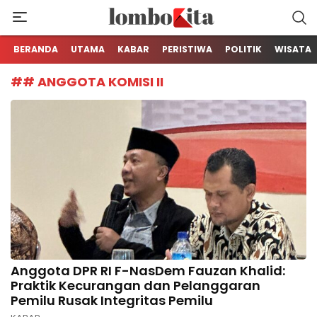
Media Berita Online dari Lombok
LOMBOKita
BERANDA
UTAMA
KABAR
PERISTIWA
POLITIK
WISATA
## ANGGOTA KOMISI II
Anggota DPR RI F-NasDem Fauzan Khalid:
Praktik Kecurangan dan Pelanggaran
Pemilu Rusak Integritas Pemilu