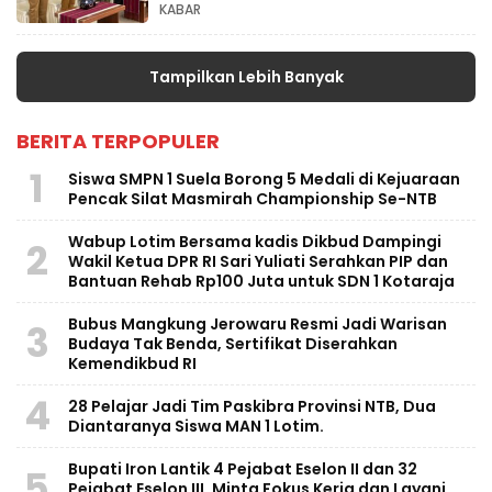
KABAR
Tampilkan Lebih Banyak
BERITA TERPOPULER
1
Siswa SMPN 1 Suela Borong 5 Medali di Kejuaraan
Pencak Silat Masmirah Championship Se-NTB
Wabup Lotim Bersama kadis Dikbud Dampingi
2
Wakil Ketua DPR RI Sari Yuliati Serahkan PIP dan
Bantuan Rehab Rp100 Juta untuk SDN 1 Kotaraja
Bubus Mangkung Jerowaru Resmi Jadi Warisan
3
Budaya Tak Benda, Sertifikat Diserahkan
Kemendikbud RI
4
28 Pelajar Jadi Tim Paskibra Provinsi NTB, Dua
Diantaranya Siswa MAN 1 Lotim.
Bupati Iron Lantik 4 Pejabat Eselon II dan 32
5
Pejabat Eselon III, Minta Fokus Kerja dan Layani