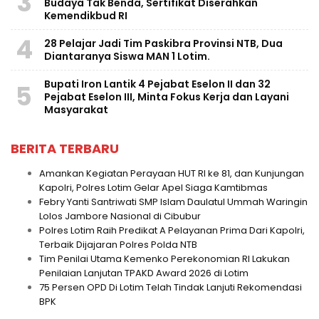
3
Budaya Tak Benda, Sertifikat Diserahkan
Kemendikbud RI
4
28 Pelajar Jadi Tim Paskibra Provinsi NTB, Dua
Diantaranya Siswa MAN 1 Lotim.
Bupati Iron Lantik 4 Pejabat Eselon II dan 32
5
Pejabat Eselon III, Minta Fokus Kerja dan Layani
Masyarakat
BERITA TERBARU
Amankan Kegiatan Perayaan HUT RI ke 81, dan Kunjungan
Kapolri, Polres Lotim Gelar Apel Siaga Kamtibmas
Febry Yanti Santriwati SMP Islam Daulatul Ummah Waringin
Lolos Jambore Nasional di Cibubur
Polres Lotim Raih Predikat A Pelayanan Prima Dari Kapolri,
Terbaik Dijajaran Polres Polda NTB
Tim Penilai Utama Kemenko Perekonomian RI Lakukan
Penilaian Lanjutan TPAKD Award 2026 di Lotim
75 Persen OPD Di Lotim Telah Tindak Lanjuti Rekomendasi
BPK