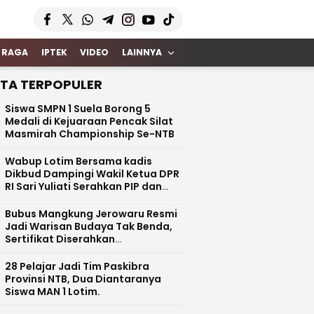
 RAGA
IPTEK
VIDEO
LAINNYA
ITA TERPOPULER
Siswa SMPN 1 Suela Borong 5
Medali di Kejuaraan Pencak Silat
Masmirah Championship Se-NTB
Wabup Lotim Bersama kadis
Dikbud Dampingi Wakil Ketua DPR
RI Sari Yuliati Serahkan PIP dan
Bantuan Rehab Rp100 Juta untuk
SDN 1 Kotaraja
Bubus Mangkung Jerowaru Resmi
Jadi Warisan Budaya Tak Benda,
Sertifikat Diserahkan
Kemendikbud RI
28 Pelajar Jadi Tim Paskibra
Provinsi NTB, Dua Diantaranya
Siswa MAN 1 Lotim.