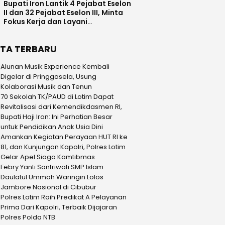
Bupati Iron Lantik 4 Pejabat Eselon
II dan 32 Pejabat Eselon III, Minta
Fokus Kerja dan Layani
Masyarakat
ITA TERBARU
Alunan Musik Experience Kembali
Digelar di Pringgasela, Usung
Kolaborasi Musik dan Tenun
70 Sekolah TK/PAUD di Lotim Dapat
Revitalisasi dari Kemendikdasmen RI,
Bupati Haji Iron: Ini Perhatian Besar
untuk Pendidikan Anak Usia Dini
Amankan Kegiatan Perayaan HUT RI ke
81, dan Kunjungan Kapolri, Polres Lotim
Gelar Apel Siaga Kamtibmas
Febry Yanti Santriwati SMP Islam
Daulatul Ummah Waringin Lolos
Jambore Nasional di Cibubur
Polres Lotim Raih Predikat A Pelayanan
Prima Dari Kapolri, Terbaik Dijajaran
Polres Polda NTB