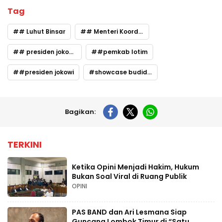
Tag
# Luhut Binsar
# Menteri Koordinator Maritim dan investasi
# presiden jokowi kunjungi Lombok
#pemkab lotim
#presiden jokowi
showcase budidaya rumput laut
Bagikan:
TERKINI
Ketika Opini Menjadi Hakim, Hukum
Bukan Soal Viral di Ruang Publik
OPINI
PAS BAND dan Ari Lesmana Siap
Guncang Lombok Timur di “Satu