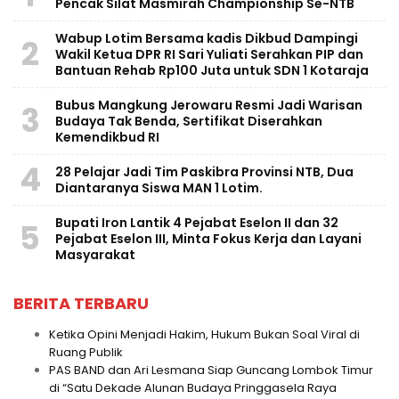
Pencak Silat Masmirah Championship Se-NTB
Wabup Lotim Bersama kadis Dikbud Dampingi
2
Wakil Ketua DPR RI Sari Yuliati Serahkan PIP dan
Bantuan Rehab Rp100 Juta untuk SDN 1 Kotaraja
Bubus Mangkung Jerowaru Resmi Jadi Warisan
3
Budaya Tak Benda, Sertifikat Diserahkan
Kemendikbud RI
4
28 Pelajar Jadi Tim Paskibra Provinsi NTB, Dua
Diantaranya Siswa MAN 1 Lotim.
Bupati Iron Lantik 4 Pejabat Eselon II dan 32
5
Pejabat Eselon III, Minta Fokus Kerja dan Layani
Masyarakat
BERITA TERBARU
Ketika Opini Menjadi Hakim, Hukum Bukan Soal Viral di
Ruang Publik
PAS BAND dan Ari Lesmana Siap Guncang Lombok Timur
di “Satu Dekade Alunan Budaya Pringgasela Raya