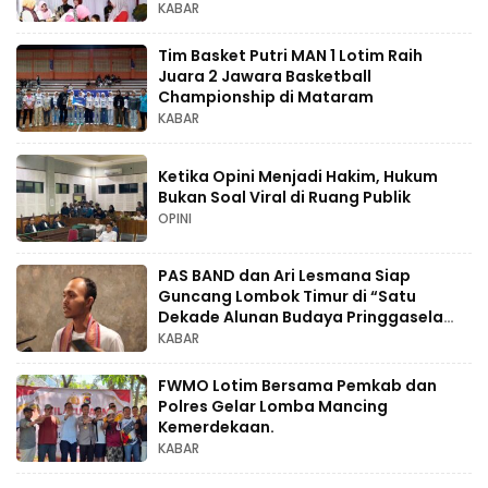
Bupati”.
KABAR
Tim Basket Putri MAN 1 Lotim Raih
Juara 2 Jawara Basketball
Championship di Mataram
KABAR
Ketika Opini Menjadi Hakim, Hukum
Bukan Soal Viral di Ruang Publik
OPINI
PAS BAND dan Ari Lesmana Siap
Guncang Lombok Timur di “Satu
Dekade Alunan Budaya Pringgasela
Raya
KABAR
FWMO Lotim Bersama Pemkab dan
Polres Gelar Lomba Mancing
Kemerdekaan.
KABAR