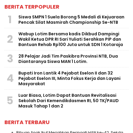
BERITA TERPOPULER
1
Siswa SMPN 1 Suela Borong 5 Medali di Kejuaraan
Pencak Silat Masmirah Championship Se-NTB
Wabup Lotim Bersama kadis Dikbud Dampingi
2
Wakil Ketua DPR RI Sari Yuliati Serahkan PIP dan
Bantuan Rehab Rp100 Juta untuk SDN 1 Kotaraja
3
28 Pelajar Jadi Tim Paskibra Provinsi NTB, Dua
Diantaranya Siswa MAN 1 Lotim.
Bupati Iron Lantik 4 Pejabat Eselon II dan 32
4
Pejabat Eselon III, Minta Fokus Kerja dan Layani
Masyarakat
Luar Biasa, Lotim Dapat Bantuan Revitalisasi
5
Sekolah Dari Kemendikdasmen RI, 50 TK/PAUD
Masuk Tahap 1 dan 2
BERITA TERBARU
Ribuan Anak Ikut Meriahkan Peringati HAN ke-42, Sekda