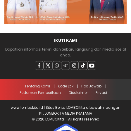
IKUTI KAMI
Dapatkan informasi terkini dan terbaru langsung dari media sosial
anda.
Tentang Kami
Kode Etik
Hak Jawab
Pedoman Pemberitaan
Disclaimer
Privasi
www.lombokita.id | Situs Berita LOMBOKita dibawah naungan
PT. LOMBOKITA MEDIA PRATAMA
© 2026 LOMBOKita – All rights reserved