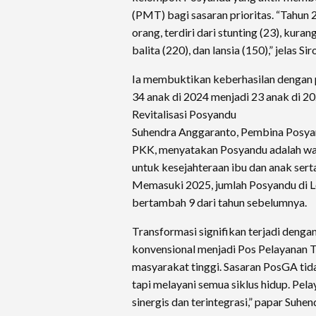
(PMT) bagi sasaran prioritas. “Tahun
orang, terdiri dari stunting (23), kurang
balita (220), dan lansia (150),” jelas Sir
Ia membuktikan keberhasilan dengan p
34 anak di 2024 menjadi 23 anak di 20
Revitalisasi Posyandu
Suhendra Anggaranto, Pembina Posyan
PKK, menyatakan Posyandu adalah wad
untuk kesejahteraan ibu dan anak serta
Memasuki 2025, jumlah Posyandu di L
bertambah 9 dari tahun sebelumnya.
Transformasi signifikan terjadi dengan
konvensional menjadi Pos Pelayanan 
masyarakat tinggi. Sasaran PosGA tida
tapi melayani semua siklus hidup. Pel
sinergis dan terintegrasi,” papar Suhen