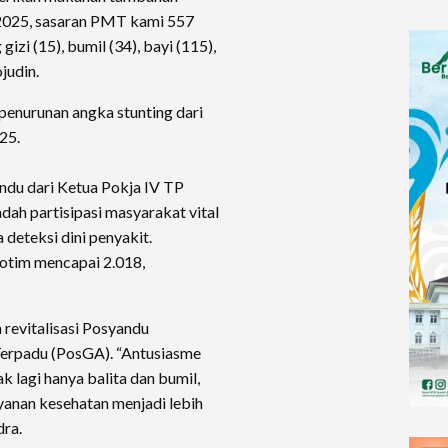
 2025, sasaran PMT kami 557
 gizi (15), bumil (34), bayi (115),
ojudin.
enurunan angka stunting dari
25.
du dari Ketua Pokja IV TP
ah partisipasi masyarakat vital
 deteksi dini penyakit.
otim mencapai 2.018,
 revitalisasi Posyandu
Terpadu (PosGA). “Antusiasme
k lagi hanya balita dan bumil,
ayanan kesehatan menjadi lebih
dra.