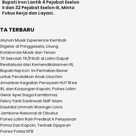
Bupati Iron Lantik 4 Pejabat Eselon
II dan 32 Pejabat Eselon III, Minta
Fokus Kerja dan Layani
Masyarakat
ITA TERBARU
Alunan Musik Experience Kembali
Digelar di Pringgasela, Usung
Kolaborasi Musik dan Tenun
70 Sekolah TK/PAUD di Lotim Dapat
Revitalisasi dari Kemendikdasmen RI,
Bupati Haji Iron: Ini Perhatian Besar
untuk Pendidikan Anak Usia Dini
Amankan Kegiatan Perayaan HUT RI ke
81, dan Kunjungan Kapolri, Polres Lotim
Gelar Apel Siaga Kamtibmas
Febry Yanti Santriwati SMP Islam
Daulatul Ummah Waringin Lolos
Jambore Nasional di Cibubur
Polres Lotim Raih Predikat A Pelayanan
Prima Dari Kapolri, Terbaik Dijajaran
Polres Polda NTB