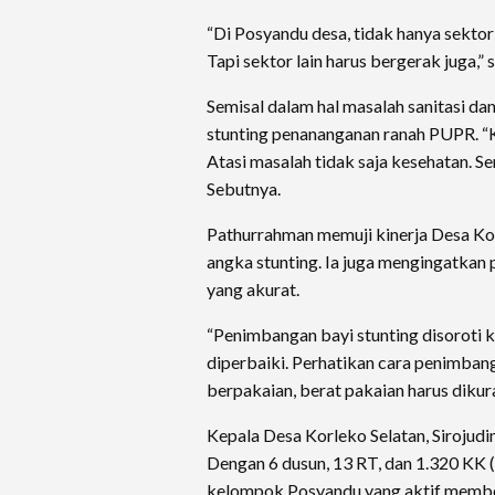
“Di Posyandu desa, tidak hanya sektor
Tapi sektor lain harus bergerak juga,” 
Semisal dalam hal masalah sanitasi dan
stunting penananganan ranah PUPR. 
Atasi masalah tidak saja kesehatan. Se
Sebutnya.
Pathurrahman memuji kinerja Desa Ko
angka stunting. Ia juga mengingatkan
yang akurat.
“Penimbangan bayi stunting disoroti 
diperbaiki. Perhatikan cara penimba
berpakaian, berat pakaian harus dikura
Kepala Desa Korleko Selatan, Sirojud
Dengan 6 dusun, 13 RT, dan 1.320 KK (3
kelompok Posyandu yang aktif memb