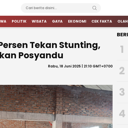
IWA
POLITIK
WISATA
GAYA
EKONOMI
CEK FAKTA
OLAH
BER
 Persen Tekan Stunting,
1
ifkan Posyandu
Rabu, 18 Juni 2025 | 21:10 GMT+0700
2
3
4