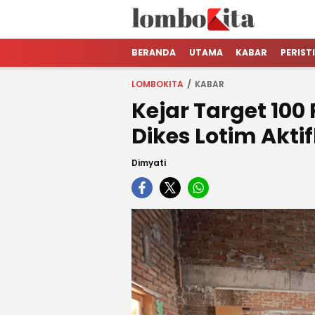
LOMBOKita
Media Berita Online dari Lombok
BERANDA
UTAMA
KABAR
PERIST
LOMBOKITA
KABAR
Kejar Target 100
Dikes Lotim Akt
Dimyati