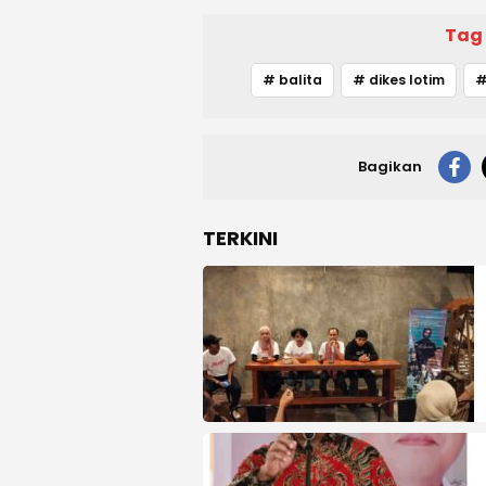
Tag
# balita
# dikes lotim
#
Bagikan
TERKINI