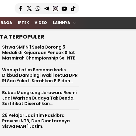
 RAGA
IPTEK
VIDEO
LAINNYA
ITA TERPOPULER
Siswa SMPN 1 Suela Borong 5
Medali di Kejuaraan Pencak Silat
Masmirah Championship Se-NTB
Wabup Lotim Bersama kadis
Dikbud Dampingi Wakil Ketua DPR
RI Sari Yuliati Serahkan PIP dan
Bantuan Rehab Rp100 Juta untuk
SDN 1 Kotaraja
Bubus Mangkung Jerowaru Resmi
Jadi Warisan Budaya Tak Benda,
Sertifikat Diserahkan
Kemendikbud RI
28 Pelajar Jadi Tim Paskibra
Provinsi NTB, Dua Diantaranya
Siswa MAN 1 Lotim.