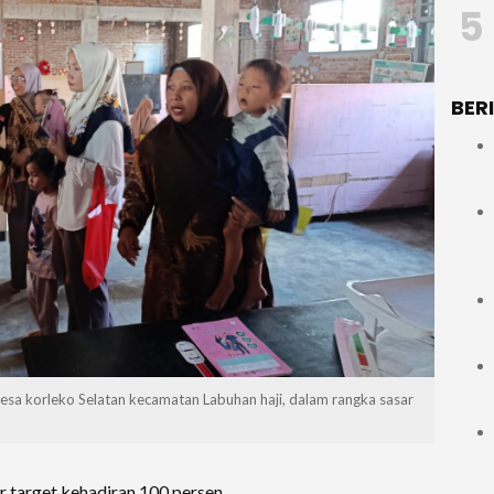
5
BER
esa korleko Selatan kecamatan Labuhan haji, dalam rangka sasar
target kehadiran 100 persen