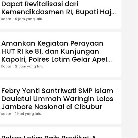
Dapat Revitalisasi dari
Kemendikdasmen RI, Bupati Haji
Iron: Ini Perhatian Besar untuk
Kabar
9 jam yang lalu
Pendidikan Anak Usia Dini
Amankan Kegiatan Perayaan
HUT RI ke 81, dan Kunjungan
Kapolri, Polres Lotim Gelar Apel
Siaga Kamtibmas
Kabar
21 jam yang lalu
Febry Yanti Santriwati SMP Islam
Daulatul Ummah Waringin Lolos
Jambore Nasional di Cibubur
Kabar
1 hari yang lalu