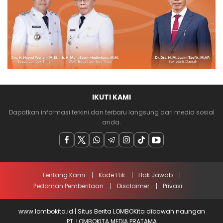
IKUTI KAMI
Dapatkan informasi terkini dan terbaru langsung dari media sosial
anda.
Tentang Kami
Kode Etik
Hak Jawab
Pedoman Pemberitaan
Disclaimer
Privasi
www.lombokita.id | Situs Berita LOMBOKita dibawah naungan
PT. LOMBOKITA MEDIA PRATAMA