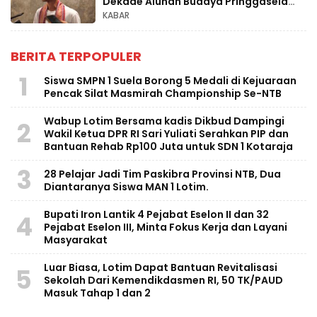
Dekade Alunan Budaya Pringgasela
Raya
KABAR
BERITA TERPOPULER
1
Siswa SMPN 1 Suela Borong 5 Medali di Kejuaraan
Pencak Silat Masmirah Championship Se-NTB
Wabup Lotim Bersama kadis Dikbud Dampingi
2
Wakil Ketua DPR RI Sari Yuliati Serahkan PIP dan
Bantuan Rehab Rp100 Juta untuk SDN 1 Kotaraja
3
28 Pelajar Jadi Tim Paskibra Provinsi NTB, Dua
Diantaranya Siswa MAN 1 Lotim.
Bupati Iron Lantik 4 Pejabat Eselon II dan 32
4
Pejabat Eselon III, Minta Fokus Kerja dan Layani
Masyarakat
Luar Biasa, Lotim Dapat Bantuan Revitalisasi
5
Sekolah Dari Kemendikdasmen RI, 50 TK/PAUD
Masuk Tahap 1 dan 2