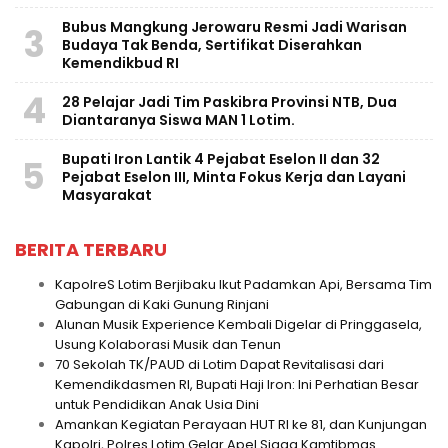
Bubus Mangkung Jerowaru Resmi Jadi Warisan
3
Budaya Tak Benda, Sertifikat Diserahkan
Kemendikbud RI
4
28 Pelajar Jadi Tim Paskibra Provinsi NTB, Dua
Diantaranya Siswa MAN 1 Lotim.
Bupati Iron Lantik 4 Pejabat Eselon II dan 32
5
Pejabat Eselon III, Minta Fokus Kerja dan Layani
Masyarakat
BERITA TERBARU
KapolreS Lotim Berjibaku Ikut Padamkan Api, Bersama Tim
Gabungan di Kaki Gunung Rinjani
Alunan Musik Experience Kembali Digelar di Pringgasela,
Usung Kolaborasi Musik dan Tenun
70 Sekolah TK/PAUD di Lotim Dapat Revitalisasi dari
Kemendikdasmen RI, Bupati Haji Iron: Ini Perhatian Besar
untuk Pendidikan Anak Usia Dini
Amankan Kegiatan Perayaan HUT RI ke 81, dan Kunjungan
Kapolri, Polres Lotim Gelar Apel Siaga Kamtibmas