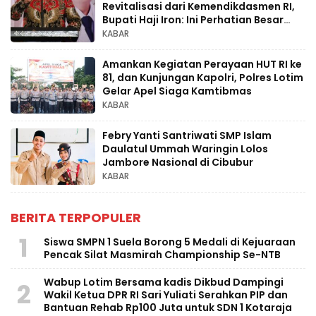
Revitalisasi dari Kemendikdasmen RI,
Bupati Haji Iron: Ini Perhatian Besar
untuk Pendidikan Anak Usia Dini
KABAR
Amankan Kegiatan Perayaan HUT RI ke
81, dan Kunjungan Kapolri, Polres Lotim
Gelar Apel Siaga Kamtibmas
KABAR
Febry Yanti Santriwati SMP Islam
Daulatul Ummah Waringin Lolos
Jambore Nasional di Cibubur
KABAR
BERITA TERPOPULER
1
Siswa SMPN 1 Suela Borong 5 Medali di Kejuaraan
Pencak Silat Masmirah Championship Se-NTB
Wabup Lotim Bersama kadis Dikbud Dampingi
2
Wakil Ketua DPR RI Sari Yuliati Serahkan PIP dan
Bantuan Rehab Rp100 Juta untuk SDN 1 Kotaraja