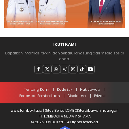
IKUTI KAMI
Dapatkan informasi terkini dan terbaru langsung dari media sosial
anda.
Tentang Kami
Kode Etik
Hak Jawab
Pedoman Pemberitaan
Disclaimer
Privasi
www.lombokita.id | Situs Berita LOMBOKita dibawah naungan
PT. LOMBOKITA MEDIA PRATAMA
© 2026 LOMBOKita – All rights reserved