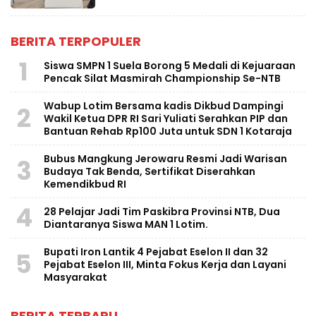
BERITA TERPOPULER
1
Siswa SMPN 1 Suela Borong 5 Medali di Kejuaraan
Pencak Silat Masmirah Championship Se-NTB
Wabup Lotim Bersama kadis Dikbud Dampingi
2
Wakil Ketua DPR RI Sari Yuliati Serahkan PIP dan
Bantuan Rehab Rp100 Juta untuk SDN 1 Kotaraja
Bubus Mangkung Jerowaru Resmi Jadi Warisan
3
Budaya Tak Benda, Sertifikat Diserahkan
Kemendikbud RI
4
28 Pelajar Jadi Tim Paskibra Provinsi NTB, Dua
Diantaranya Siswa MAN 1 Lotim.
Bupati Iron Lantik 4 Pejabat Eselon II dan 32
5
Pejabat Eselon III, Minta Fokus Kerja dan Layani
Masyarakat
BERITA TERBARU