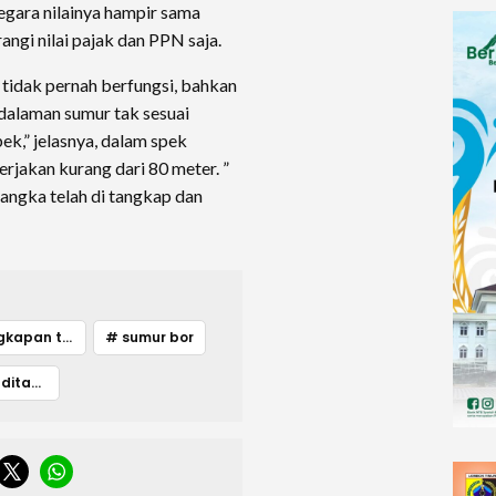
 negara nilainya hampir sama
angi nilai pajak dan PPN saja.
, tidak pernah berfungsi, bahkan
kedalaman sumur tak sesuai
ek,” jelasnya, dalam spek
rjakan kurang dari 80 meter. ”
angka telah di tangkap dan
# penangkapan tersangka
# sumur bor
# tersangka ditahan