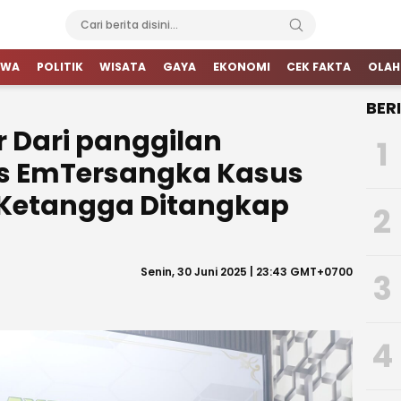
IWA
POLITIK
WISATA
GAYA
EKONOMI
CEK FAKTA
OLAH
BER
r Dari panggilan
1
ias EmTersangka Kasus
 Ketangga Ditangkap
2
Senin, 30 Juni 2025 | 23:43 GMT+0700
3
4