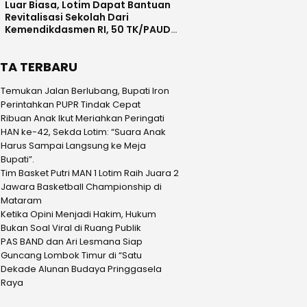
Luar Biasa, Lotim Dapat Bantuan
Revitalisasi Sekolah Dari
Kemendikdasmen RI, 50 TK/PAUD
Masuk Tahap 1 dan 2
ITA TERBARU
Temukan Jalan Berlubang, Bupati Iron
Perintahkan PUPR Tindak Cepat
Ribuan Anak Ikut Meriahkan Peringati
HAN ke-42, Sekda Lotim: “Suara Anak
Harus Sampai Langsung ke Meja
Bupati”.
Tim Basket Putri MAN 1 Lotim Raih Juara 2
Jawara Basketball Championship di
Mataram
Ketika Opini Menjadi Hakim, Hukum
Bukan Soal Viral di Ruang Publik
PAS BAND dan Ari Lesmana Siap
Guncang Lombok Timur di “Satu
Dekade Alunan Budaya Pringgasela
Raya