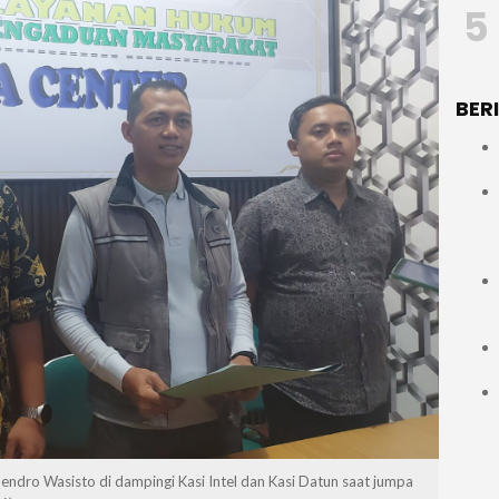
5
BER
ndro Wasisto di dampingi Kasi Intel dan Kasi Datun saat jumpa