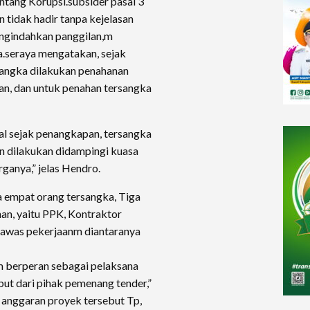
entang Korupsi.subsider pasal 3
n tidak hadir tanpa kejelasan
engindahkan panggilan,m
a.seraya mengatakan, sejak
sangka dilakukan penahanan
tan, dan untuk penahan tersangka
al sejak penangkapan, tersangka
n dilakukan didampingi kuasa
rganya,” jelas Hendro.
da empat orang tersangka, Tiga
nan, yaitu PPK, Kontraktor
gawas pekerjaanm diantaranya
Em berperan sebagai pelaksana
ut dari pihak pemenang tender,”
 anggaran proyek tersebut Tp,