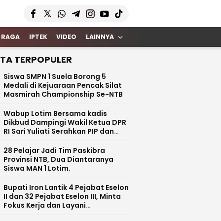
 RAGA
IPTEK
VIDEO
LAINNYA
ITA TERPOPULER
Siswa SMPN 1 Suela Borong 5
Medali di Kejuaraan Pencak Silat
Masmirah Championship Se-NTB
Wabup Lotim Bersama kadis
Dikbud Dampingi Wakil Ketua DPR
RI Sari Yuliati Serahkan PIP dan
Bantuan Rehab Rp100 Juta untuk
SDN 1 Kotaraja
28 Pelajar Jadi Tim Paskibra
Provinsi NTB, Dua Diantaranya
Siswa MAN 1 Lotim.
Bupati Iron Lantik 4 Pejabat Eselon
II dan 32 Pejabat Eselon III, Minta
Fokus Kerja dan Layani
Masyarakat