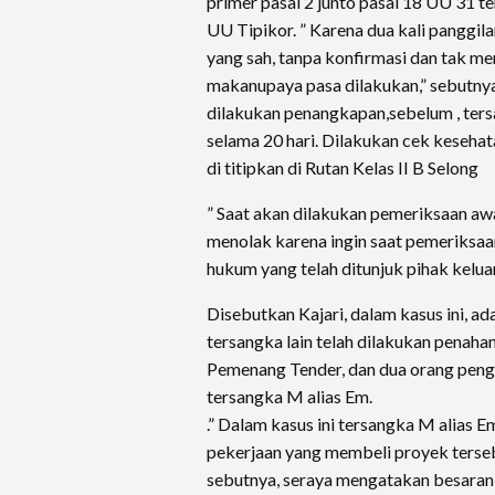
primer pasal 2 junto pasal 18 UU 31 t
UU Tipikor. ” Karena dua kali panggila
yang sah, tanpa konfirmasi dan tak m
makanupaya pasa dilakukan,” sebutny
dilakukan penangkapan,sebelum , ter
selama 20 hari. Dilakukan cek keseha
di titipkan di Rutan Kelas II B Selong
” Saat akan dilakukan pemeriksaan aw
menolak karena ingin saat pemeriksaa
hukum yang telah ditunjuk pihak kelua
Disebutkan Kajari, dalam kasus ini, a
tersangka lain telah dilakukan penaha
Pemenang Tender, dan dua orang pen
tersangka M alias Em.
.” Dalam kasus ini tersangka M alias 
pekerjaan yang membeli proyek terseb
sebutnya, seraya mengatakan besaran