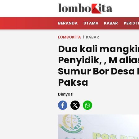
LOMBOKita
Media Berita Online dari Lombok
BERANDA
UTAMA
KABAR
PERIST
LOMBOKITA
KABAR
Dua kali mangki
Penyidik, , M al
Sumur Bor Desa
Paksa
Dimyati