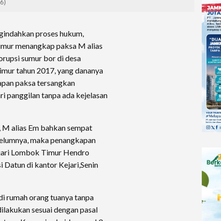
/6)
gindahkan proses hukum,
imur menangkap paksa M alias
rupsi sumur bor di desa
mur tahun 2017, yang dananya
pan paksa tersangkan
ri panggilan tanpa ada kejelasan
i, M alias Em bahkan sempat
ebelumnya, maka penangkapan
ajari Lombok Timur Hendro
i Datun di kantor Kejari,Senin
di rumah orang tuanya tanpa
dilakukan sesuai dengan pasal